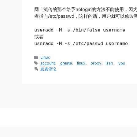
网上流传的那个给予nologin的方法不能使用，因为
者指向/etc/passwd，这样的话，用户就可以修
useradd -M -s /bin/false username
或者
useradd -M -s /etc/passwd username
分
Linux
类
标
account
、
create
、
linux
、
proxy
、
ssh
、
vps
签
发表评论