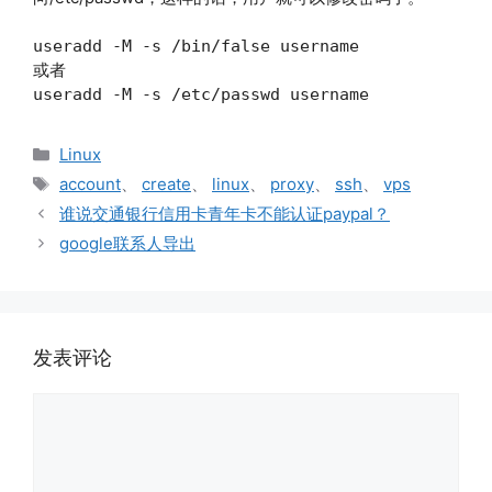
useradd -M -s /bin/false username
或者
useradd -M -s /etc/passwd username
分
Linux
类
标
account
、
create
、
linux
、
proxy
、
ssh
、
vps
签
谁说交通银行信用卡青年卡不能认证paypal？
google联系人导出
发表评论
评
论