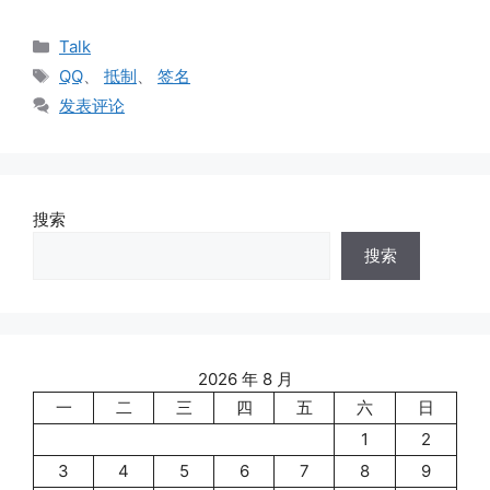
分
Talk
类
标
QQ
、
抵制
、
签名
签
发表评论
搜索
搜索
2026 年 8 月
一
二
三
四
五
六
日
1
2
3
4
5
6
7
8
9