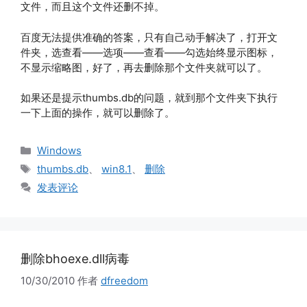
文件，而且这个文件还删不掉。
百度无法提供准确的答案，只有自己动手解决了，打开文
件夹，选查看——选项——查看——勾选始终显示图标，
不显示缩略图，好了，再去删除那个文件夹就可以了。
如果还是提示thumbs.db的问题，就到那个文件夹下执行
一下上面的操作，就可以删除了。
分
Windows
类
标
thumbs.db
、
win8.1
、
删除
签
发表评论
删除bhoexe.dll病毒
10/30/2010
作者
dfreedom