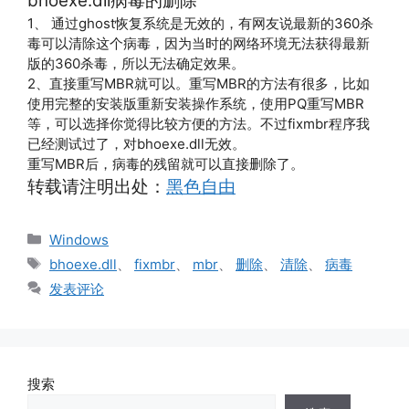
bhoexe.dll病毒的删除
1、 通过ghost恢复系统是无效的，有网友说最新的360杀
毒可以清除这个病毒，因为当时的网络环境无法获得最新
版的360杀毒，所以无法确定效果。
2、直接重写MBR就可以。重写MBR的方法有很多，比如
使用完整的安装版重新安装操作系统，使用PQ重写MBR
等，可以选择你觉得比较方便的方法。不过fixmbr程序我
已经测试过了，对bhoexe.dll无效。
重写MBR后，病毒的残留就可以直接删除了。
转载请注明出处：
黑色自由
分
Windows
类
标
bhoexe.dll
、
fixmbr
、
mbr
、
删除
、
清除
、
病毒
签
发表评论
搜索