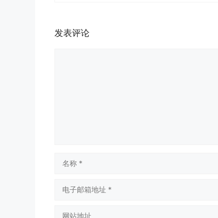
发表评论
评
论
名
称
电
子
邮
网
箱