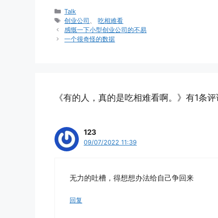
分
Talk
类
标
创业公司
、
吃相难看
签
感慨一下小型创业公司的不易
一个很奇怪的数据
《有的人，真的是吃相难看啊。》有1条评
123
09/07/2022 11:39
无力的吐槽，得想想办法给自己争回来
回复