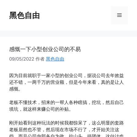
跳
至
黑色自由
菜
内
容
单
感慨一下小型创业公司的不易
09/05/2022
作者
黑色自由
因为目前就职于一家小型的创业公司，据说公司去年效益
还不错，一两千万的营业额，但是今年来看，真的是让人
感慨。
老板不懂技术，招来的一帮人各种瞎搞，挖坑，然后自己
填坑，就这样来赚公司的补贴。
刚开始看到这种玩法的时候我都惊呆了，这么明显的套路
老板居然也不管，然后现在市场不行了，才开始关注这
些。而且公司内部各自为政，拉山头，搞团体，这估计也