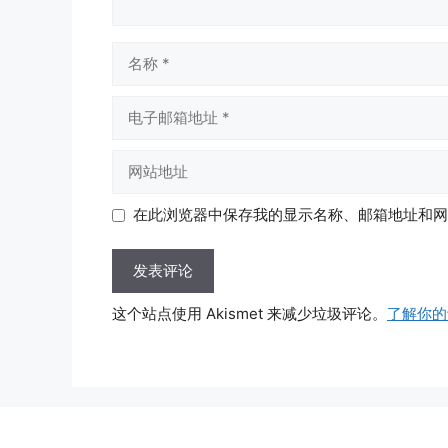
名
称
电
子
邮
网
箱
站
地
地
在此浏览器中保存我的显示名称、邮箱地址和网
址
址
这个站点使用 Akismet 来减少垃圾评论。
了解你的