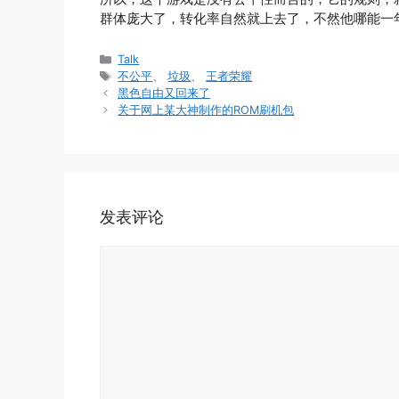
群体庞大了，转化率自然就上去了，不然他哪能一
分
Talk
类
标
不公平
、
垃圾
、
王者荣耀
签
黑色自由又回来了
关于网上某大神制作的ROM刷机包
发表评论
评
论