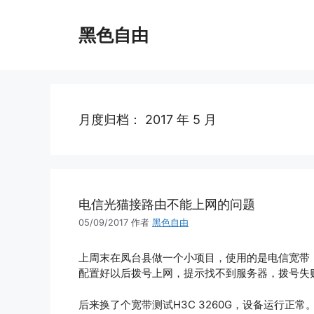
跳
至
黑色自由
内
容
月度归档：
2017 年 5 月
电信光猫接路由不能上网的问题
05/09/2017
作者
黑色自由
上周末在凤台县做一个小项目，使用的是电信宽带，电信
配置好以后拨号上网，提示找不到服务器，拨号失
后来换了个宽带测试H3C 3260G，设备运行正常