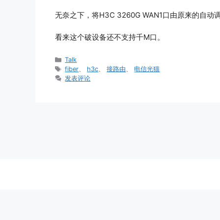
无奈之下，将H3C 3260G WAN1口由原来的自
看来这个破设备还不支持千M口。
分
Talk
类
标
fiber
、
h3c
、
接路由
、
电信光猫
签
发表评论