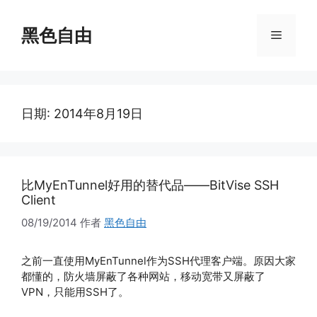
跳
至
黑色自由
菜
内
容
单
日期:
2014年8月19日
比MyEnTunnel好用的替代品——BitVise SSH
Client
08/19/2014
作者
黑色自由
之前一直使用MyEnTunnel作为SSH代理客户端。原因大家
都懂的，防火墙屏蔽了各种网站，移动宽带又屏蔽了
VPN，只能用SSH了。