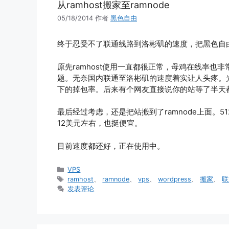
从ramhost搬家至ramnode
05/18/2014
作者
黑色自由
终于忍受不了联通线路到洛彬矶的速度，把黑色自
原先ramhost使用一直都很正常，母鸡在线率也非
题。无奈国内联通至洛彬矶的速度着实让人头疼。
下的掉包率。后来有个网友直接说你的站等了半天
最后经过考虑，还是把站搬到了ramnode上面。51
12美元左右，也挺便宜。
目前速度都还好，正在使用中。
分
VPS
类
标
ramhost
、
ramnode
、
vps
、
wordpress
、
搬家
、
联
签
发表评论