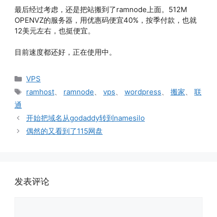
最后经过考虑，还是把站搬到了ramnode上面。512M
OPENVZ的服务器，用优惠码便宜40%，按季付款，也就
12美元左右，也挺便宜。
目前速度都还好，正在使用中。
分
VPS
类
标
ramhost
、
ramnode
、
vps
、
wordpress
、
搬家
、
联
签
通
开始把域名从godaddy转到namesilo
偶然的又看到了115网盘
发表评论
评
论