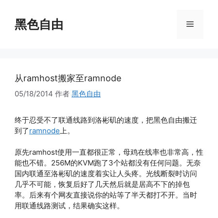
跳
至
黑色自由
菜
内
容
单
从ramhost搬家至ramnode
05/18/2014
作者
黑色自由
终于忍受不了联通线路到洛彬矶的速度，把黑色自由搬迁
到了
ramnode
上。
原先ramhost使用一直都很正常，母鸡在线率也非常高，性
能也不错。256M的KVM跑了3个站都没有任何问题。无奈
国内联通至洛彬矶的速度着实让人头疼。光线断裂时访问
几乎不可能，恢复后好了几天然后就是居高不下的掉包
率。后来有个网友直接说你的站等了半天都打不开。当时
用联通线路测试，结果确实这样。