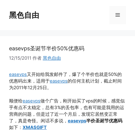
跳
至
黑色自由
菜
内
容
单
easevps圣诞节半价50%优惠码
12/15/2011
作者
黑色自由
easevps
又开始给我发邮件了，爆了个半价也就是50%的
优惠码出来，适用于
easevps
的任何主机计划，截止时间
为2011年12月25日。
顺便给
easevps
做个广告，刚开始买了vps的时候，感觉似
乎有点不太稳定，总有3%的丢包率，也有可能是我用的运
营商的问题，但是过了近一个月后，发现它居然变正常
了，真是奇怪。闲话不多说，
easevps
半价圣诞节优惠码
如下：
XMASGIFT