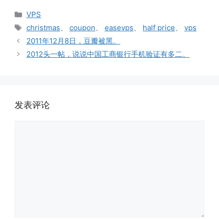
分
VPS
类
标
christmas
、
coupon
、
easevps
、
half price
、
vps
签
2011年12月8日，豆瓣被黑。
2012头一帖，说说中国工商银行手机验证有多二。
发表评论
评
论