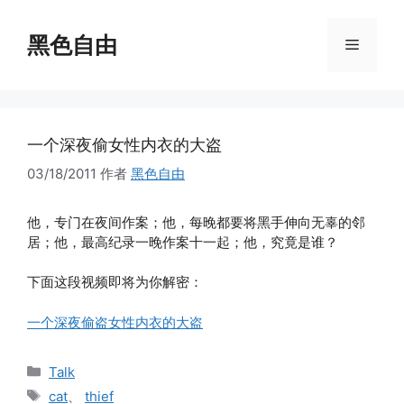
跳
至
黑色自由
菜
内
容
单
一个深夜偷女性内衣的大盗
03/18/2011
作者
黑色自由
他，专门在夜间作案；他，每晚都要将黑手伸向无辜的邻
居；他，最高纪录一晚作案十一起；他，究竟是谁？
下面这段视频即将为你解密：
一个深夜偷盗女性内衣的大盗
分
Talk
类
标
cat
、
thief