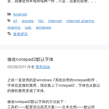
置，就像使用本地局域网一样，只是，流量比较费。。。
分
Android
类
标
g1
、
google
、
htc
、
internet
、
internet sharing
、
签
sharing
、
usb
、
windows
发表评论
修改notepad2默认字体
05/26/2011
作者
黑色自由
之前一直使用的是windows 7系统自带的notepad程序，
字体也是微软雅黑，现在换上了notepad2，字体也从默认
的微软雅黑变成了宋体。
修改notepad2默认字体的方法如下：
工具栏——配置语法高亮方案——文本文档——默认样