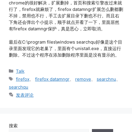
chrome的很好解决，扩展删掉，首页和搜索引擎改过来就
行了，firefox就麻烦了，firefox datamngr扩展怎么删都删
不掉，禁用也不行，手工去扩展目录下删也不行。而且右
下角还会弹出个小提示，顺手就点开看了一下，里面居然
有firefox datamngr保护，真是恶心，立即取消。
最后在C:\program files\windows searchqu好像是这个目
录里面发现它的老巢了，里面有个unistall.exe，直接运行
删除。不过这个程序在添加删除程序里面是没有显示的。
分
Talk
类
标
firefox
、
firefox datamngr
、
remove
、
searchnu
、
签
searchqu
发表评论
搜索