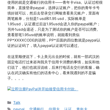
使用的就是交通银行的信用卡——青年卡visa。认证过程很
简单，直接登录paypal，选择认证账户，把你的青年卡号
填好就可以，然后去登录交行网银查看美元账户，里面有
两笔账单，分别是1 usd和1.95 usd，实际账单是
1.95usd，认证通过后这1.95usd会进入你的paypal账户；
另外1usd会退还，只是为了测试你的账户是否可以消费。
查看那笔1.95usd的账单说明，就能看到类似
PP*XXXXCODE的说明，PP*后面的四位数就是paypal认
证的认证码了，填入paypal认证就可以通过。
在这里顺便说下，卡上美元出去的时候，就有一部武汉的
固定电话打过来咨询我关于信用卡消费的事情，如实和他
们说了，他们也就没说啥，后来打电话去交行的客服，确
认在武汉确实有他们的话务中心，看来我遇到的不是骗
子。。。。
分
Talk
类
标
paypal
、
交通银行
、
信用卡
、
认证
、
青年卡