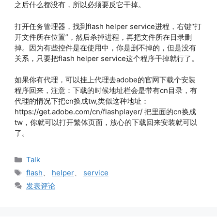
之后什么都没有，所以必须要反它干掉。
打开任务管理器，找到flash helper service进程，右键“打
开文件所在位置”，然后杀掉进程，再把文件所在目录删
掉。因为有些控件是在使用中，你是删不掉的，但是没有
关系，只要把flash helper service这个程序干掉就行了。
如果你有代理，可以挂上代理去adobe的官网下载个安装
程序回来，注意：下载的时候地址栏会是带有cn目录，有
代理的情况下把cn换成tw,类似这种地址：
https://get.adobe.com/cn/flashplayer/ 把里面的cn换成
tw，你就可以打开繁体页面，放心的下载回来安装就可以
了。
分
Talk
类
标
flash
、
helper
、
service
签
发表评论