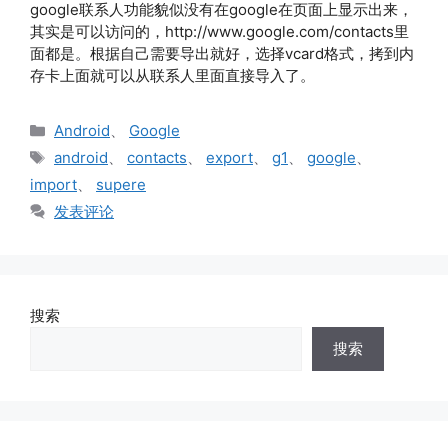
google联系人功能貌似没有在google在页面上显示出来，
其实是可以访问的，http://www.google.com/contacts里
面都是。根据自己需要导出就好，选择vcard格式，拷到内
存卡上面就可以从联系人里面直接导入了。
分
Android
、
Google
类
标
android
、
contacts
、
export
、
g1
、
google
、
签
import
、
supere
发表评论
搜索
搜索