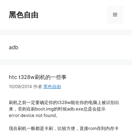
跳
至
黑色自由
菜
内
容
单
adb
htc t328w刷机的一些事
10/09/2014
作者
黑色自由
刷机之前一定要确定你的t328w能在你的电脑上被识别出
来，否则在刷boot.img的时候adb.exe总是会提示
error:device not found。
现在刷机一般都是卡刷，比较方便，直接rom存到内存卡