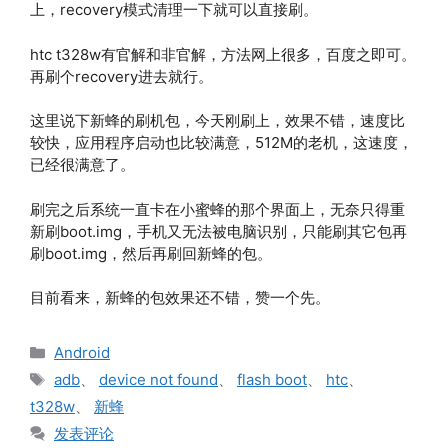
上，recovery模式清理一下就可以直接刷。
htc t328w有官解和非官解，方法网上很多，百度之即可。
再刷个recovery进去就行。
这里说下新蜂的刷机包，今天刚刷上，效果不错，速度比
较快，应用程序启动也比较满意，512M的老机，这速度，
已经很满意了。
刷完之后系统一直卡在小蜜蜂的那个界面上，无奈只得重
新刷boot.img，手机又无法被电脑识别，只能刷其它包再
刷boot.img，然后再刷回新蜂的包。
目前看来，新蜂的包效果还不错，赞一个先。
分
Android
类
标
adb
、
device not found
、
flash boot
、
htc
、
签
t328w
、
新蜂
发表评论