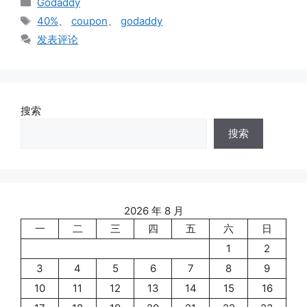
Godaddy
类
标
40%
、
coupon
、
godaddy
签
发表评论
搜索
搜索
2026 年 8 月
一
二
三
四
五
六
日
1
2
3
4
5
6
7
8
9
10
11
12
13
14
15
16