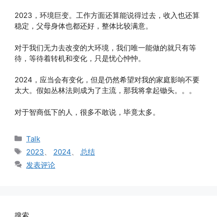
2023，环境巨变。工作方面还算能说得过去，收入也还算
稳定，父母身体也都还好，整体比较满意。
对于我们无力去改变的大环境，我们唯一能做的就只有等
待，等待着转机和变化，只是忧心忡忡。
2024，应当会有变化，但是仍然希望对我的家庭影响不要
太大。假如丛林法则成为了主流，那我将拿起锄头。。。
对于智商低下的人，很多不敢说，毕竟太多。
分
Talk
类
标
2023
、
2024
、
总结
签
发表评论
搜索