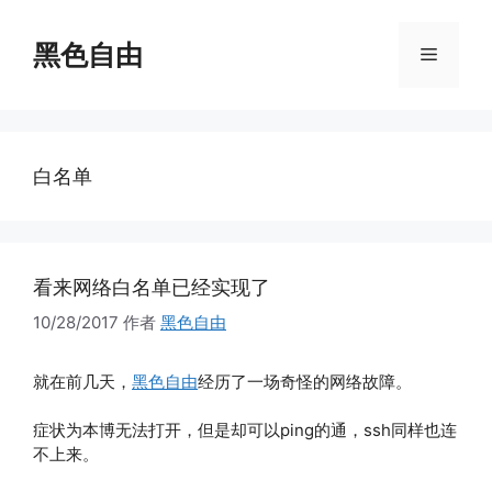
跳
至
黑色自由
菜
内
容
单
白名单
看来网络白名单已经实现了
10/28/2017
作者
黑色自由
就在前几天，
黑色自由
经历了一场奇怪的网络故障。
症状为本博无法打开，但是却可以ping的通，ssh同样也连
不上来。