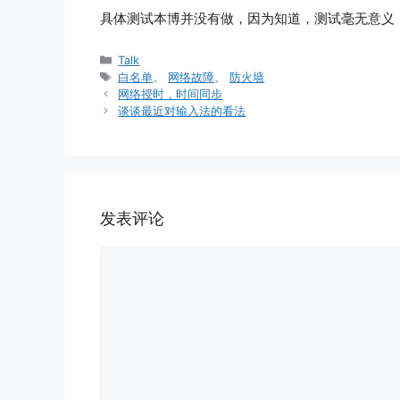
具体测试本博并没有做，因为知道，测试毫无意义
分
Talk
类
标
白名单
、
网络故障
、
防火墙
签
网络授时，时间同步
谈谈最近对输入法的看法
发表评论
评
论