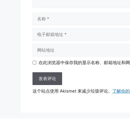
名
称
电
子
邮
网
箱
站
地
地
在此浏览器中保存我的显示名称、邮箱地址和网
址
址
这个站点使用 Akismet 来减少垃圾评论。
了解你的