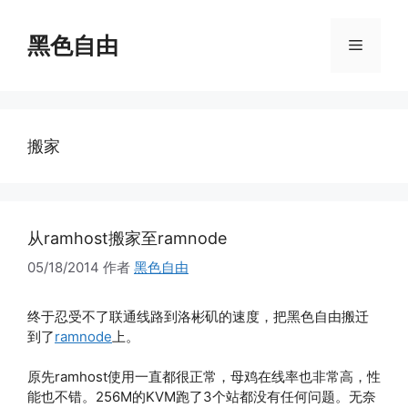
跳
至
黑色自由
菜
内
容
单
搬家
从ramhost搬家至ramnode
05/18/2014
作者
黑色自由
终于忍受不了联通线路到洛彬矶的速度，把黑色自由搬迁
到了
ramnode
上。
原先ramhost使用一直都很正常，母鸡在线率也非常高，性
能也不错。256M的KVM跑了3个站都没有任何问题。无奈