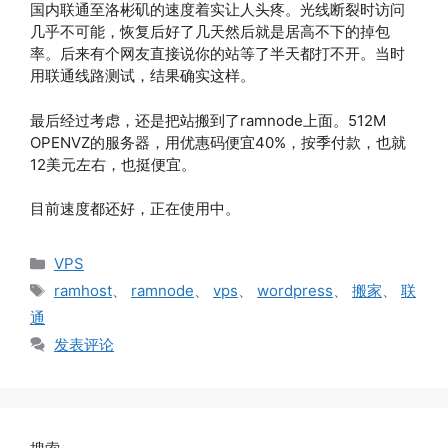
国内联通至洛彬矶的速度着实让人头疼。光线断裂时访问
几乎不可能，恢复后好了几天然后就是居高不下的掉包
率。后来有个网友直接说你的站等了半天都打不开。当时
用联通线路测试，结果确实这样。
最后经过考虑，还是把站搬到了ramnode上面。512M
OPENVZ的服务器，用优惠码便宜40%，按季付款，也就
12美元左右，也挺便宜。
目前速度都还好，正在使用中。
分
VPS
类
标
ramhost
、
ramnode
、
vps
、
wordpress
、
搬家
、
联
签
通
发表评论