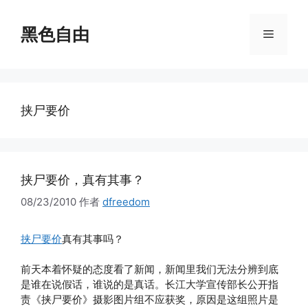
跳
至
黑色自由
菜
内
容
单
挟尸要价
挟尸要价，真有其事？
08/23/2010
作者
dfreedom
挟尸要价
真有其事吗？
前天本着怀疑的态度看了新闻，新闻里我们无法分辨到底
是谁在说假话，谁说的是真话。长江大学宣传部长公开指
责《挟尸要价》摄影图片组不应获奖，原因是这组照片是