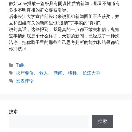
假如ccav播放一篇极具有阴谋性质的新闻，那又不知道有
多少不明真相的群众要被引导。
后来长江大学宣传部长出来说那组新闻图组不应获奖，并
且和图组有关的新闻里也”澄清”了事实的”真相”。
说句真话，这些报到，我是真的一点都不敢去相信，鬼知
道事情到底是个什么样子，天朝的新闻，已经成了一种洗
洁净，把你脑子里的那些自己思考判断的能力和结果都给
你冲洗掉。
分
Talk
类
标
挟尸要价
、
救人
、
新闻
、
牺牲
、
长江大学
签
发表评论
搜索
搜索