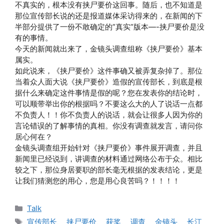
不真实的，根本没有挟尸要价这回事。随后，也不知道是
那位宣传部长说的还是报道媒体采访得来的，在新闻的下
半部分提供了一份不敢确定的”真实”版本—-挟尸要价是没
有的事情。
今天的新闻就出来了，金镜头调查组称《挟尸要价》基本
属实。
如此说来，《挟尸要价》这件事确又被弄复杂掉了。那位
当着众人面大说《挟尸要价》造假的宣传部长，到底是根
据什么来确定这件事情是假的呢？您在发表你的结论时，
可以顺带举出你的根据吗？不要这么大的人了说话一点都
不负责人！！你不负责人的说话，就会让很多人因为你的
言论错误的了解事情的真相。你没有调查就发言，请问你
居心何在？
金镜头调查组开始针对《挟尸要价》事件展开调查，并且
新闻里已经说到，讲调查的材料通过网络公布于众。相比
较之下，那位身居要职的部长毫无根据的发表结论，更是
让我们猜测您的用心，您是用心良苦吗？！！！！
分
Talk
类
标
宣传部长
、
挟尸要价
、
获奖
、
调查
、
金镜头
、
长江