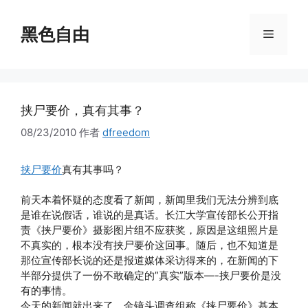
跳
至
黑色自由
菜
内
容
单
挟尸要价，真有其事？
08/23/2010
作者
dfreedom
挟尸要价
真有其事吗？
前天本着怀疑的态度看了新闻，新闻里我们无法分辨到底
是谁在说假话，谁说的是真话。长江大学宣传部长公开指
责《挟尸要价》摄影图片组不应获奖，原因是这组照片是
不真实的，根本没有挟尸要价这回事。随后，也不知道是
那位宣传部长说的还是报道媒体采访得来的，在新闻的下
半部分提供了一份不敢确定的”真实”版本—-挟尸要价是没
有的事情。
今天的新闻就出来了，金镜头调查组称《挟尸要价》基本