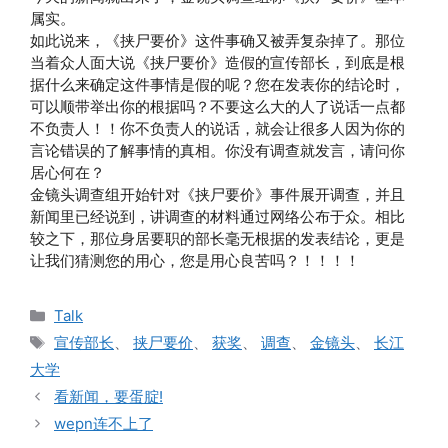
属实。
如此说来，《挟尸要价》这件事确又被弄复杂掉了。那位
当着众人面大说《挟尸要价》造假的宣传部长，到底是根
据什么来确定这件事情是假的呢？您在发表你的结论时，
可以顺带举出你的根据吗？不要这么大的人了说话一点都
不负责人！！你不负责人的说话，就会让很多人因为你的
言论错误的了解事情的真相。你没有调查就发言，请问你
居心何在？
金镜头调查组开始针对《挟尸要价》事件展开调查，并且
新闻里已经说到，讲调查的材料通过网络公布于众。相比
较之下，那位身居要职的部长毫无根据的发表结论，更是
让我们猜测您的用心，您是用心良苦吗？！！！！
分
Talk
类
标
宣传部长
、
挟尸要价
、
获奖
、
调查
、
金镜头
、
长江
签
大学
看新闻，要蛋腚!
wepn连不上了