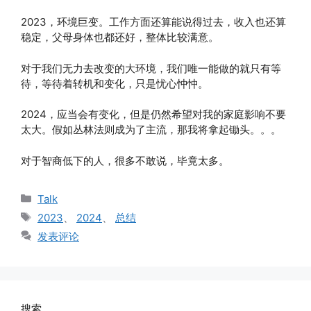
2023，环境巨变。工作方面还算能说得过去，收入也还算
稳定，父母身体也都还好，整体比较满意。
对于我们无力去改变的大环境，我们唯一能做的就只有等
待，等待着转机和变化，只是忧心忡忡。
2024，应当会有变化，但是仍然希望对我的家庭影响不要
太大。假如丛林法则成为了主流，那我将拿起锄头。。。
对于智商低下的人，很多不敢说，毕竟太多。
分
Talk
类
标
2023
、
2024
、
总结
签
发表评论
搜索