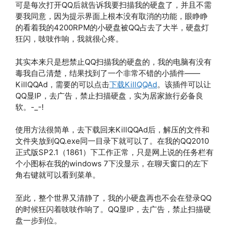
可是每次打开QQ后就告诉我要扫描我的硬盘了，并且不需
要我同意，因为提示界面上根本没有取消的功能，眼睁睁
的看着我的4200RPM的小硬盘被QQ占去了大半，硬盘灯
狂闪，吱吱作响，我就很心疼。
其实本来只是想禁止QQ扫描我的硬盘的，我的电脑有没有
毒我自己清楚，结果找到了一个非常不错的小插件——
KillQQAd，需要的可以点击
下载KillQQAd
。该插件可以让
QQ显IP，去广告，禁止扫描硬盘，实为居家旅行必备良
软。-_-!
使用方法很简单，去下载回来KillQQAd后，解压的文件和
文件夹放到QQ.exe同一目录下就可以了。在我的QQ2010
正式版SP2.1（1861）下工作正常，只是网上说的任务栏有
个小图标在我的windows 7下没显示，在聊天窗口的左下
角右键就可以看到菜单。
至此，整个世界又清静了，我的小硬盘再也不会在登录QQ
的时候狂闪着吱吱作响了。QQ显IP，去广告，禁止扫描硬
盘一步到位。