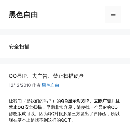
跳
至
黑色自由
菜
内
容
单
安全扫描
QQ显IP、去广告、禁止扫描硬盘
12/12/2010
作者
黑色自由
让我们（是我们的吗？）的
QQ显示对方IP
、
去除广告
并且
禁止QQ安全扫描
，早期非常容易，随便找一个显IP的QQ
修改版就可以。因为QQ对很多第三方发出了律师函，所以
现在基本上是找不到这样的QQ了。