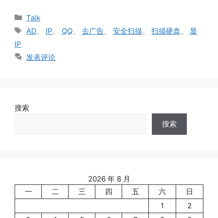
分
Talk
类
标
AD
、
IP
、
QQ
、
去广告
、
安全扫描
、
扫描硬盘
、
显
签
IP
发表评论
搜索
搜索
2026 年 8 月
一
二
三
四
五
六
日
1
2