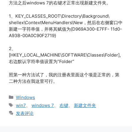
方法之后windows 7的右键才正常出现新建文件夹。
1、KEY_CLASSES_ROOT\Directory\Background\
shellex\ContextMenuHandlers\New，然后在右侧窗口中
新建一字符串值，并将其赋值为{D969A300-E7FF- 11d0-
A93B-00A0C90F2719}
2、
[HKEY_LOCAL_MACHINE\SOFTWARE\Classes\Folder],
右边默认字符串值设置为”Folder”
照第一种方法试了，我的注册表里面这个项是正常的，第
二种方法在我这里可行。
分
Windows
类
标
win7
、
windows 7
、
右键
、
新建文件夹
签
发表评论