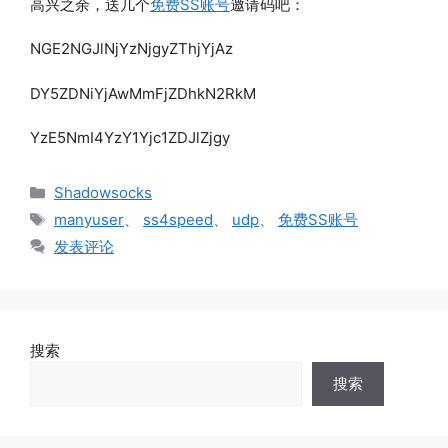
高兴之余，送几个
免费SS账号
邀请码吧：
NGE2NGJlNjYzNjgyZThjYjAz
DY5ZDNiYjAwMmFjZDhkN2RkM
YzE5NmI4YzY1Yjc1ZDJlZjgy
分
Shadowsocks
类
标
manyuser
、
ss4speed
、
udp
、
免费SS账号
签
发表评论
搜索
搜索