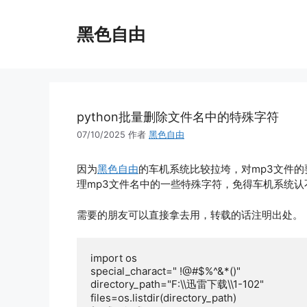
跳
至
黑色自由
内
容
python批量删除文件名中的特殊字符
07/10/2025
作者
黑色自由
因为
黑色自由
的车机系统比较拉垮，对mp3文件的
理mp3文件名中的一些特殊字符，免得车机系统认
需要的朋友可以直接拿去用，转载的话注明出处。
import os

special_charact=" !@#$%^&*()"

directory_path="F:\\迅雷下载\\1-102"

files=os.listdir(directory_path)
