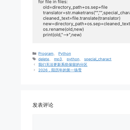
for file in files:

    old=directory_path+os.sep+file

    translator=str.maketrans("","",special_charact)

    cleaned_text=file.translate(translator)

    new=directory_path+os.sep+cleaned_text

    os.rename(old,new)    

    print(old,"-->",new)
分
Program
、
Python
类
标
delete
、
mp3
、
python
、
special_charact
签
我们无法更新系统保留的分区
2026，阳历年的第一场雪
发表评论
评
论