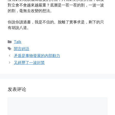
對立會不會越來越嚴重？底層是一茬一茬的割，一波一波
的割，毫無去改變的想法。
你說你讀過書，我是不信的。脫離了實事求是，剩下的只
有胡說八道。
分
Talk
类
标
閒言碎語
签
矛盾是事物發展的內部動力
又經歷了一波封禁
发表评论
评
论