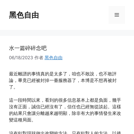
跳
至
黑色自由
菜
内
容
单
水一篇碎碎念吧
06/18/2023
作者
黑色自由
最近離譜的事情真的是太多了，咱也不敢說，也不敢評
論，畢竟已經被封掉一臺服務器了，本博是不想再被封
了。
這一段時間以來，看到的很多信息基本上都是負面，幾乎
沒有正面，誠信已經沒有了，信任也已經無從談起。這樣
的結果只會讓分離越來越明顯，除非有大的事情發生來改
變這種局面。
沒有針對現狀做出改變的方法，只有針對人的方法，以後