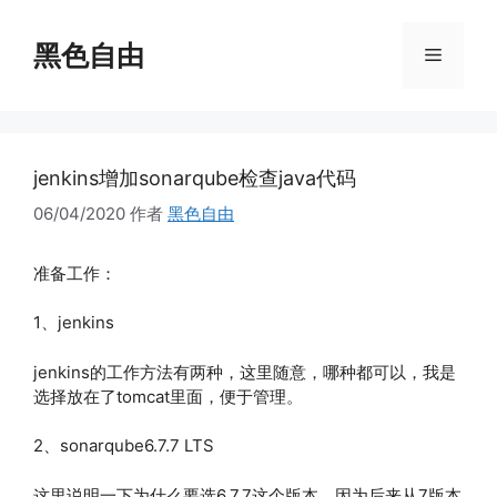
跳
至
黑色自由
菜
内
容
单
jenkins增加sonarqube检查java代码
06/04/2020
作者
黑色自由
准备工作：
1、jenkins
jenkins的工作方法有两种，这里随意，哪种都可以，我是
选择放在了tomcat里面，便于管理。
2、sonarqube6.7.7 LTS
这里说明一下为什么要选6.7.7这个版本，因为后来从7版本