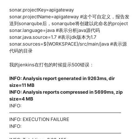
sonar.projectKey=apigateway
sonar.projectName=apigateway #这个可自定义，报告发
送到sonarqube后，sonarqube将创建以此命名的project
sonar.language=java #表示分析java源代码
sonar.java.source=1.7 #表示jdk版本为1.7
sonar.sources=${WORKSPACE}/src/main/java #表示源
代码的目录
我的jenkins在打包的时候提示500错误：
INFO: Analysis report generated in 9263ms, dir
size=11 MB
INFO: Analysis reports compressed in 5699ms, zip
size=4 MB
INFO:
————————————————————————
INFO: EXECUTION FAILURE
INFO:
————————————————————————