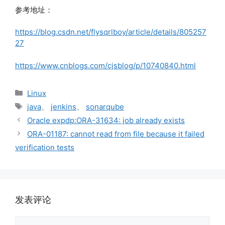
参考地址：
https://blog.csdn.net/flysqrlboy/article/details/805257
27
https://www.cnblogs.com/cjsblog/p/10740840.html
分
Linux
类
标
java
、
jenkins
、
sonarqube
签
Oracle expdp:ORA-31634: job already exists
ORA-01187: cannot read from file because it failed
verification tests
发表评论
评