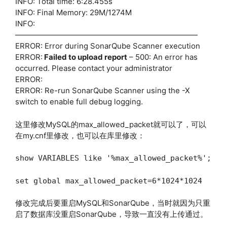
INFO: Total time: 6:28.455s
INFO: Final Memory: 29M/1274M
INFO:
————————————————————————
ERROR: Error during SonarQube Scanner execution
ERROR:
Failed to upload report
– 500: An error has
occurred. Please contact your administrator
ERROR:
ERROR: Re-run SonarQube Scanner using the -X
switch to enable full debug logging.
这里修改MySQL的max_allowed_packet就可以了，可以
在my.cnf里修改，也可以在库里修改：
show VARIABLES like '%max_allowed_packet%';
set global max_allowed_packet=6*1024*1024
修改完成后要重启MySQL和SonarQube，当时就因为只重
启了数据库没重启SonarQube，导致一直没有上传通过。