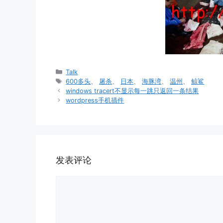
分
Talk
类
标
600多头
、
屠杀
、
日本
、
海豚湾
、
温州
、
鲸鲨
签
windows tracert不显示每一跳只返回一条结果
wordpress手机插件
发表评论
评
论