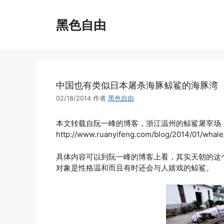
跳
至
黑色自由
内
容
中国也有类似日本屠杀海豚鲸鲨的海豚湾
02/18/2014
作者
黑色自由
本文转载自阮一峰的博客，浙江温州的鲸鲨屠宰场
http://www.ruanyifeng.com/blog/2014/01/whale
具体内容可以到阮一峰的博客上看，其实天朝的这
对象是性格温和而且有时还会与人嬉戏的鲸鲨。