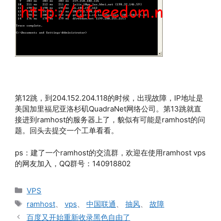
第12跳，到204.152.204.118的时候，出现故障，IP地址是
美国加里福尼亚洛杉矶QuadraNet网络公司。第13跳就直
接进到ramhost的服务器上了，貌似有可能是ramhost的问
题。回头去提交一个工单看看。
ps：建了一个ramhost的交流群，欢迎在使用ramhost vps
的网友加入，QQ群号：140918802
分
VPS
类
标
ramhost
、
vps
、
中国联通
、
抽风
、
故障
签
百度又开始重新收录黑色自由了