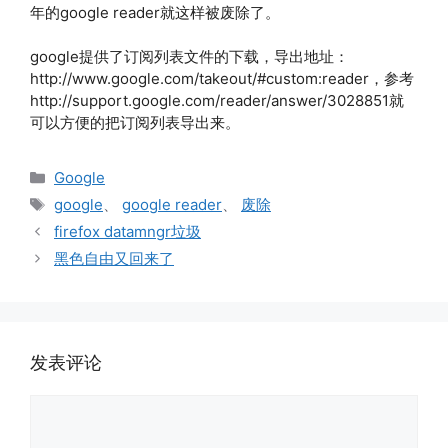
年的google reader就这样被废除了。
google提供了订阅列表文件的下载，导出地址：
http://www.google.com/takeout/#custom:reader，参考
http://support.google.com/reader/answer/3028851就
可以方便的把订阅列表导出来。
分
Google
类
标
google
、
google reader
、
废除
签
firefox datamngr垃圾
黑色自由又回来了
发表评论
评
论