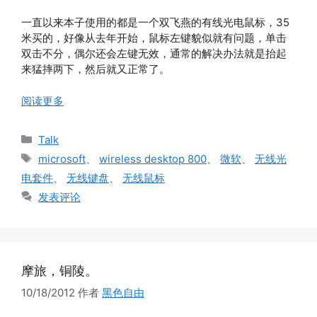
一直以来本子使用的都是一个双飞燕的有线光电鼠标，35
米买的，好像从去年开始，鼠标左键貌似就有问题，单击
双击不分，偶尔还会左键无效，通常的解决办法就是抬起
来猛摔两下，然后就又正常了。
阅读更多
分
Talk
类
标
microsoft
、
wireless desktop 800
、
微软
、
无线光
签
电套件
、
无线键盘
、
无线鼠标
发表评论
摩旅，铜陵。
10/18/2012
作者
黑色自由