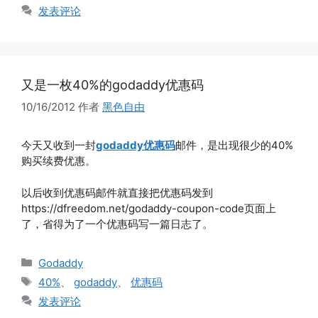
签
发表评论
又是一枚40%的godaddy优惠码
10/16/2012
作者
黑色自由
今天又收到一封
godaddy优惠码
邮件，是出现很少的40%
购买续费优惠。
以后收到优惠码邮件就直接把优惠码发到
https://dfreedom.net/godaddy-coupon-code页面上
了，省得为了一个优惠码写一篇日志了。
分
Godaddy
类
标
40%
、
godaddy
、
优惠码
签
发表评论