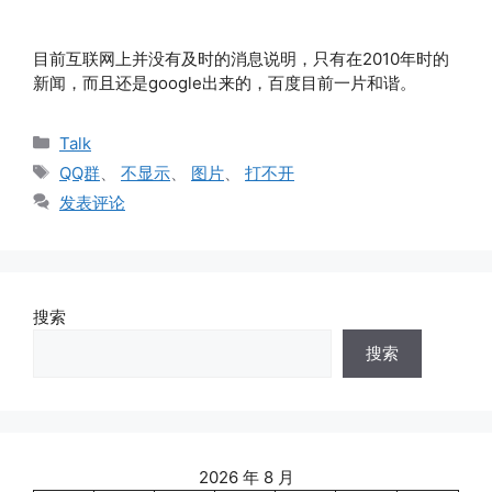
目前互联网上并没有及时的消息说明，只有在2010年时的
新闻，而且还是google出来的，百度目前一片和谐。
分
Talk
类
标
QQ群
、
不显示
、
图片
、
打不开
签
发表评论
搜索
搜索
2026 年 8 月