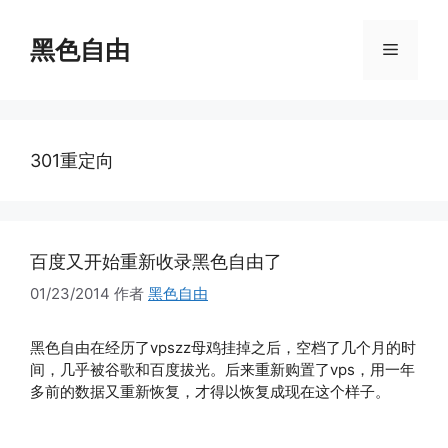
跳
至
黑色自由
菜
内
容
单
301重定向
百度又开始重新收录黑色自由了
01/23/2014
作者
黑色自由
黑色自由在经历了vpszz母鸡挂掉之后，空档了几个月的时
间，几乎被谷歌和百度拔光。后来重新购置了vps，用一年
多前的数据又重新恢复，才得以恢复成现在这个样子。