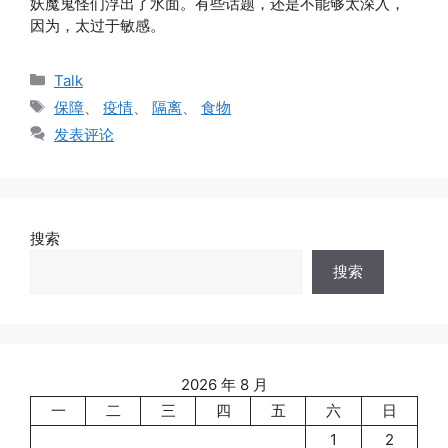
妖魔鬼怪们浮出了水面。有些话题，还是不能够太深入，
因为，太过于敏感。
分
Talk
类
标
保障
、
疫情
、
隔离
、
食物
签
发表评论
搜索
搜索
2026 年 8 月
一
二
三
四
五
六
日
1
2