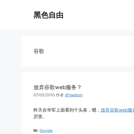
跳
至
黑色自由
内
容
谷歌
放弃谷歌web服务？
07/02/2010
作者
dfreedom
昨天在华军上面看到个头条，嗯，
放弃谷歌web服
厉害。
分
Google