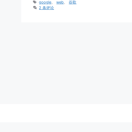
类
标
google
、
web
、
谷歌
签
2 条评论