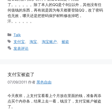
了。。。。。。除了本人的QQ是个8位以外，其他没有任
何值钱的东西，再有就是因为每天都要登陆QQ，改了密码
也无效，哪天还是把密码保护材料修改掉吧，
汗。。。。。。
分
Talk
类
标
支付宝
、
淘宝
、
淘宝账户
、
被盗
签
发表评论
支付宝被盗了
07/09/2011
作者
黑色自由
今天夜班，上支付宝看看上个月放在里面的钱，准备再添
点买个内存条，结果上去一看，钱没了，支付宝账户被盗
了。