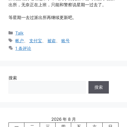
出所，无奈正在上班，只能和警察说星期一过去了。
等星期一去过派出所再继续更新吧。
分
Talk
类
标
帐户
、
支付宝
、
被盗
、
账号
签
1 条评论
搜索
搜索
2026 年 8 月
一
二
三
四
五
六
日