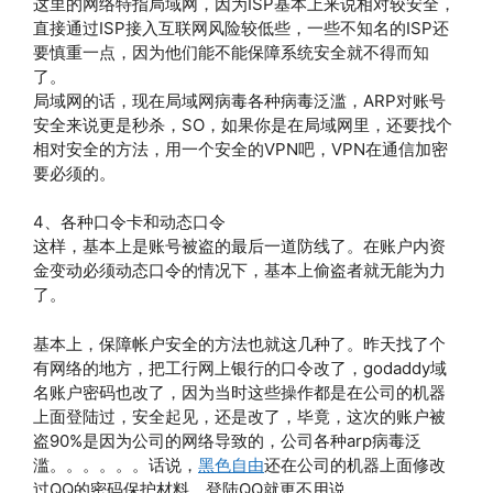
这里的网络特指局域网，因为ISP基本上来说相对较安全，
直接通过ISP接入互联网风险较低些，一些不知名的ISP还
要慎重一点，因为他们能不能保障系统安全就不得而知
了。
局域网的话，现在局域网病毒各种病毒泛滥，ARP对账号
安全来说更是秒杀，SO，如果你是在局域网里，还要找个
相对安全的方法，用一个安全的VPN吧，VPN在通信加密
要必须的。
4、各种口令卡和动态口令
这样，基本上是账号被盗的最后一道防线了。在账户内资
金变动必须动态口令的情况下，基本上偷盗者就无能为力
了。
基本上，保障帐户安全的方法也就这几种了。昨天找了个
有网络的地方，把工行网上银行的口令改了，godaddy域
名账户密码也改了，因为当时这些操作都是在公司的机器
上面登陆过，安全起见，还是改了，毕竟，这次的账户被
盗90%是因为公司的网络导致的，公司各种arp病毒泛
滥。。。。。。话说，
黑色自由
还在公司的机器上面修改
过QQ的密码保护材料，登陆QQ就更不用说