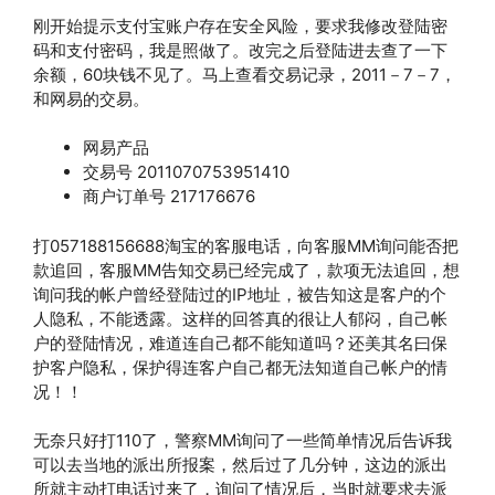
刚开始提示支付宝账户存在安全风险，要求我修改登陆密
码和支付密码，我是照做了。改完之后登陆进去查了一下
余额，60块钱不见了。马上查看交易记录，2011－7－7，
和网易的交易。
网易产品
交易号 2011070753951410
商户订单号 217176676
打057188156688淘宝的客服电话，向客服MM询问能否把
款追回，客服MM告知交易已经完成了，款项无法追回，想
询问我的帐户曾经登陆过的IP地址，被告知这是客户的个
人隐私，不能透露。这样的回答真的很让人郁闷，自己帐
户的登陆情况，难道连自己都不能知道吗？还美其名曰保
护客户隐私，保护得连客户自己都无法知道自己帐户的情
况！！
无奈只好打110了，警察MM询问了一些简单情况后告诉我
可以去当地的派出所报案，然后过了几分钟，这边的派出
所就主动打电话过来了，询问了情况后，当时就要求去派