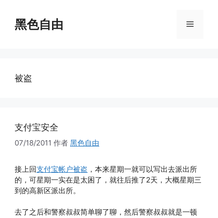
跳
至
黑色自由
菜
内
容
单
被盗
支付宝安全
07/18/2011
作者
黑色自由
接上回
支付宝帐户被盗
，本来星期一就可以写出去派出所
的，可星期一实在是太困了，就往后推了2天，大概星期三
到的高新区派出所。
去了之后和警察叔叔简单聊了聊，然后警察叔叔就是一顿