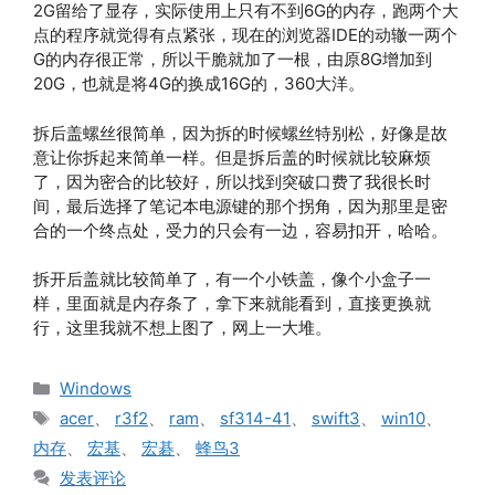
2G留给了显存，实际使用上只有不到6G的内存，跑两个大
点的程序就觉得有点紧张，现在的浏览器IDE的动辙一两个
G的内存很正常，所以干脆就加了一根，由原8G增加到
20G，也就是将4G的换成16G的，360大洋。
拆后盖螺丝很简单，因为拆的时候螺丝特别松，好像是故
意让你拆起来简单一样。但是拆后盖的时候就比较麻烦
了，因为密合的比较好，所以找到突破口费了我很长时
间，最后选择了笔记本电源键的那个拐角，因为那里是密
合的一个终点处，受力的只会有一边，容易扣开，哈哈。
拆开后盖就比较简单了，有一个小铁盖，像个小盒子一
样，里面就是内存条了，拿下来就能看到，直接更换就
行，这里我就不想上图了，网上一大堆。
分
Windows
类
标
acer
、
r3f2
、
ram
、
sf314-41
、
swift3
、
win10
、
签
内存
、
宏基
、
宏碁
、
蜂鸟3
发表评论