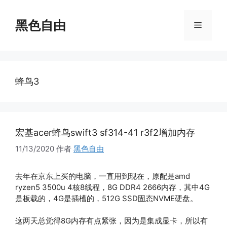
跳
至
黑色自由
菜
内
容
单
蜂鸟3
宏基acer蜂鸟swift3 sf314-41 r3f2增加内存
11/13/2020
作者
黑色自由
去年在京东上买的电脑，一直用到现在，原配是amd
ryzen5 3500u 4核8线程，8G DDR4 2666内存，其中4G
是板载的，4G是插槽的，512G SSD固态NVME硬盘。
这两天总觉得8G内存有点紧张，因为是集成显卡，所以有