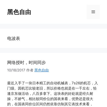
跳
至
黑色自由
菜
内
容
单
电波表
网络授时，时间同步
10/18/2017
作者
黑色自由
最近入手了一块日本精工的自动机械表，7s26的机芯，入
门级。因机芯比较老旧，所以价格也就是在一千左右，恰
逢京东做活动，八百多拿下。这块表的好处就是经久耐
操，不娇气，相比较同价位的国表来看，优势还是很大
的，在国表同价位区间仍然依靠仿制其它表技术来看，