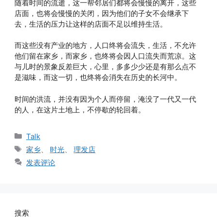
随着时间的流逝，这一帮邻居们都将会慢慢的离开，这些
店面，也将会慢慢的关闭，因为他们的子女不会继承下
去，生活的压力让这样的店面不足以维持生活。
而这些没有产业的地方，人口终将会流失，生活，不允许
他们留在家乡，而家乡，也终将会因人口流失而荒凉。这
与儿时的景象反差巨大，心里，多多少少还是有那么点不
是滋味，而这一切，也终将会消失在历史的长河中。
时间的洪流，并没有因为个人而停留，淹没了一代又一代
的人，在这片土地上，不停歇的轮回着。
分
Talk
类
标
家乡
、
时光
、
理发店
签
发表评论
搜索