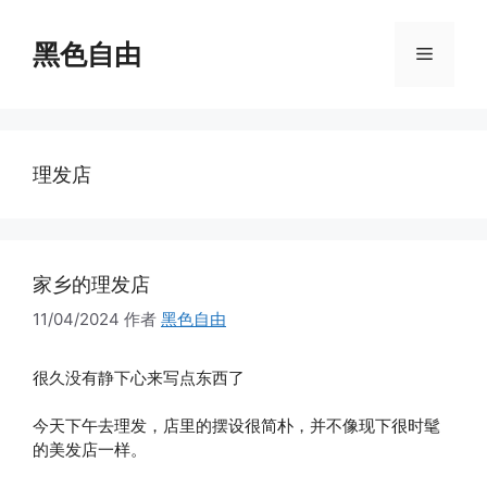
跳
至
黑色自由
菜
内
容
单
理发店
家乡的理发店
11/04/2024
作者
黑色自由
很久没有静下心来写点东西了
今天下午去理发，店里的摆设很简朴，并不像现下很时髦
的美发店一样。