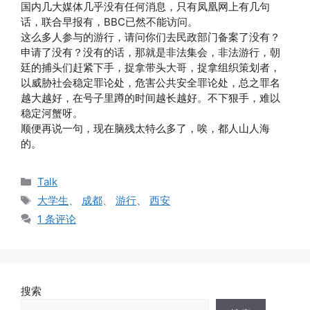
国内几大媒体几乎没有任何消息，只有凤凰网上有几句
话，联合早报有，BBC已然不能访问。
这么多人参与的游行，请问你们去民政部门备案了没有？
申请了没有？没有的话，那就是非法集会，非法游行，朝
廷的捕头们赶紧下手，捉拿带头大哥，捉拿组织策划者，
以威胁社会稳定罪论处，危害公共安全罪论处，总之罪名
越大越好，在号子里蹲的时间越长越好。不下狠手，难以
稳定河蟹呀。
顺便再说一句，现在脑残太特么多了，唉，都人山人海
的。
分
Talk
类
标
大学生
、
成都
、
游行
、
西安
签
1 条评论
搜索