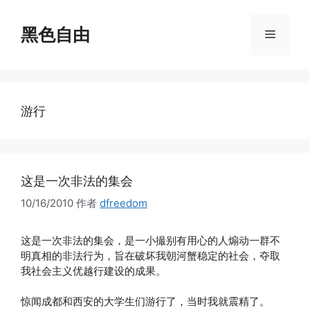
跳
至
黑色自由
菜
内
容
单
游行
这是一次非法的集会
10/16/2010
作者
dfreedom
这是一次非法的集会，是一小撮别有用心的人煽动一群不
明真相的非法行为，旨在破坏我朝河蟹稳定的社会，夺取
我社会主义优越行建设的成果。
惊闻成都和西安的大学生们游行了，当时我就震精了。