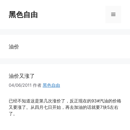
跳
至
黑色自由
菜
内
容
单
油价
油价又涨了
04/06/2011
作者
黑色自由
已经不知道这是第几次涨价了，反正现在的93#汽油的价格
又要涨了。从四月七日开始，再去加油的话就要7块5左右
了。