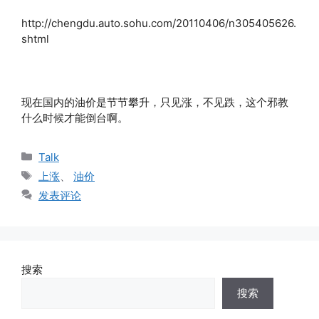
http://chengdu.auto.sohu.com/20110406/n305405626.
shtml
现在国内的油价是节节攀升，只见涨，不见跌，这个邪教
什么时候才能倒台啊。
分
Talk
类
标
上涨
、
油价
签
发表评论
搜索
搜索