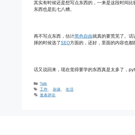
其实有时候还是想写点东西的，一来是这段时间比
东西也是乱七八糟。
再不写点东西，估计
黑色自由
就真的要荒芜了。话
择的时候选了
SEO
方面的，还好，里面的内容也都
话又说回来，现在觉得要学的东西真是太多了，pytho
分
Talk
类
标
工作
、
杂谈
、
生活
签
发表评论