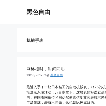
跳
至
黑色自由
内
容
机械手表
网络授时，时间同步
10/18/2017
作者
黑色自由
最近入手了一块日本精工的自动机械表，7s26的
恰逢京东做活动，八百多拿下。这块表的好处就是
的，在国表同价位区间仍然依靠仿制其它表技术来看
了场篮球，表就出问题，这也是比较尴尬的。