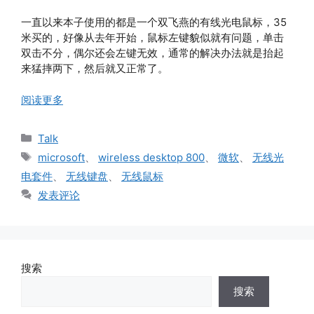
一直以来本子使用的都是一个双飞燕的有线光电鼠标，35
米买的，好像从去年开始，鼠标左键貌似就有问题，单击
双击不分，偶尔还会左键无效，通常的解决办法就是抬起
来猛摔两下，然后就又正常了。
阅读更多
分
Talk
类
标
microsoft
、
wireless desktop 800
、
微软
、
无线光
签
电套件
、
无线键盘
、
无线鼠标
发表评论
搜索
搜索